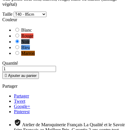
végétal)
Taille
Couleur
Blanc
Rouge
Noir
Bleu
Marron
Quantité

Ajouter au panier
Partager
Partager
Tweet
Google+
Pinterest
Atelier de Maroquinerie Français La Qualité et le Savoir
faire Français au Meilleur Prix. Garantie 2 ans contre tout