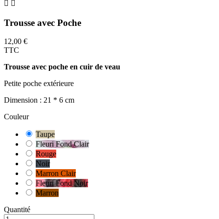


Trousse avec Poche
12,00 €
TTC
Trousse avec poche en cuir de veau
Petite poche extérieure
Dimension : 21 * 6 cm
Couleur
Taupe
Fleuri Fond Clair
Rouge
Noir
Marron Clair
Fleuri Fond Noir
Marron
Quantité