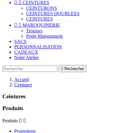


CEINTURES
CEINTURONS
CEINTURES DOUBLEES
CEINTURES


MAROQUINERIE
Trousses
Petite Maroquinerie
SACS
PERSONNALISATION
CADEAUX
Notre Atelier

Rechercher
Accueil
Ceintures
Ceintures
Produits
Produits


Promotions